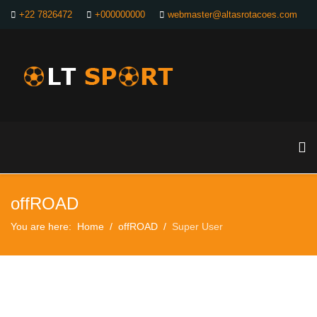
+22 7826472
+000000000
webmaster@altasrotacoes.com
offROAD
You are here:
Home
offROAD
Super User