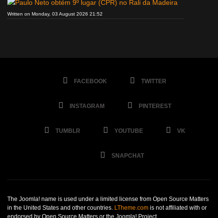
Written on Monday, 03 August 2026 21:52
FACEBOOK
TWITTER
INSTAGRAM
PINTEREST
TUMBLR
YOUTUBE
VK
SNAPCHAT
The Joomla! name is used under a limited license from Open Source Matters
in the United States and other countries.
LTheme.com
is not affiliated with or
endorsed by Open Source Matters or the Joomla! Project.